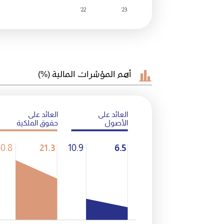
22’
23’
أهم المؤشرات المالية
(‎%)
العائد على
العائد على
الأصول
حقوق الملكية
0.8
21.3
10.9
6.5