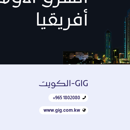
أفريقيا
GIG‑الكويت
‎+‎965 1802080
www.gig.com.kw