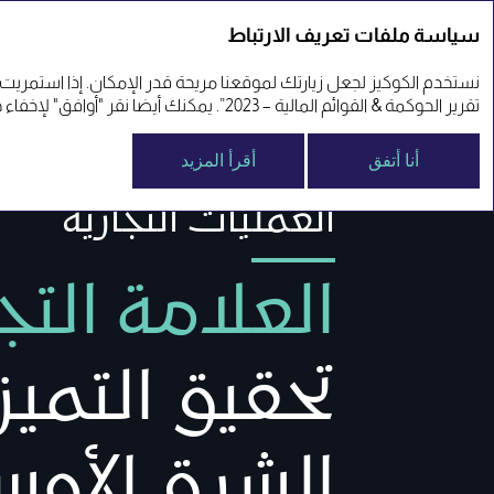
سياسة ملفات تعريف الارتباط
التقرير السنوي 23'
نستخدم الكوكيز لجعل زيارتك لموقعنا مريحة قدر الإمكان. إذا استمريت
تقرير الحوكمة & القوائم المالية – 2023”. يمكنك أيضا نقر "أوافق" لإخفاء هذه الرسالة. يمكنك ، بالطبع ، تغيير إعدادات الكعك في أي وقت عن طريق تعديل المتصفح الخاص بك.
التقارير السنوي
نبذة عن أعمالنا
أنا أتفق
أقرأ المزيد
العمليات التجارية
العلامة التج
تحقيق التمي
الشرق الأو