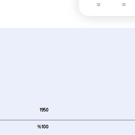
22’
23’
1950
%100