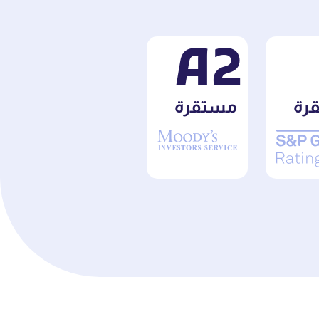
A 2
رة
مستقرة