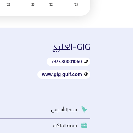
22’
23’
22’
23’
GIG‑الخليج
‎+‎973 80001060
www.gig‑gulf.com
سنة التأسيس
نسبة الملكية