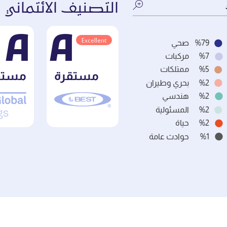
التصنيف الائتماني
A
A
Excellent
%79
صحي
%7
مركبات
%5
ممتلكات
مستقرة
مستق
%2
بحري وطيران
%2
هندسي
%2
المسئولية
%2
حياة
%1
حوادث عامة