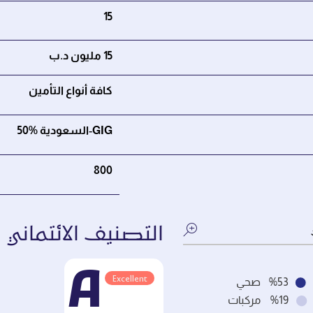
15
15 مليون د.ب
كافة أنواع التأمين
GIG‑السعودية %50
800
التصنيف الائتماني
A
Excellent
%53
صحي
%19
مركبات