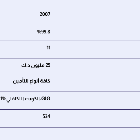
2007
%99.8
11
25 مليون د.ك
كافة أنواع التأمين
GIG‑الكويت التكافلي%66.61
534