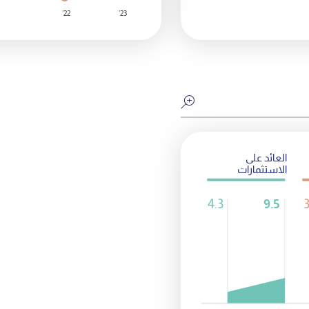
22’
23’
العائد على
الاستثمارات
4.3
9.5
3