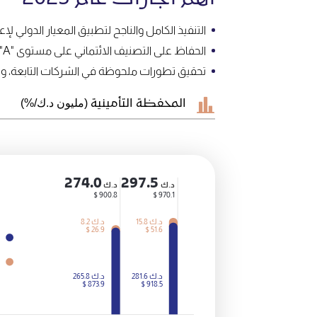
التنفيذ الكامل والناجح لتطبيق المعيار الدولي لإعداد 
الحفاظ على التصنيف الائتماني على مستوى "A" من قبل ثلاث وكالات تصنيف إئتماني.
تحقيق تطورات ملحوظة في الشركات التابعة، ونمو أقساط التأمين بنسبة 77%، مع تخصيص ق
المحفظة التأمينية
(مليون د.ك/‎%)
274.0
297.5
د.ك
د.ك
900.8 $
970.1 $
د.ك
15.8
د.ك
8.2
26.9 $
51.6 $
د.ك
281.6
د.ك
265.8
873.9 $
918.5 $