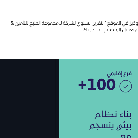
EN
ز في الموقع “التقرير السنوي لشركة لـ مجموعة الخليج للتأمين &
فرع إقليمي
‎+‎100
بناء نظام
بيئي ينسجم
مع