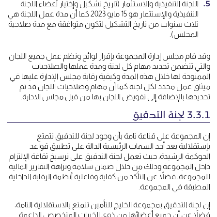
اللجنة التنفيذية والاستثمار (تاريخ تشكيل وإختيار أعضاء اللجنة
التنفيذية والإستثمار هو 15 مايو 2023 كما أن مدة عمل اللجنة هي
ثلاث سنوات من تاريخ التشكيل لتكون متوافقة مع مدة صلاحية
المجلس).
وقد قام مجلس إدارة المجموعة بإقرار لوائح ونظم عمل جميع اللجان
والتي تتضمن تحديد مهام كل لجنة ومدة عملها والصلاحيات
الممنوحة لها خلال هذه المدة وكيفية رقابة مجلس الإدارة عليها في
ميثاق عمل محدد لكل لجنة كما أن مهام وصلاحيات اللجان قد تم
تحديدها بالإضافة إلى تفويض اللجان بها من قبل مجلس الادارة.
3.3.1 لجنة التدقيق
إن المجموعة على قناعة تامة بأن وجود لجنة للتدقيق تتمتع
بإستقلالية يعد أحد السمات الرئيسية الدالة على تطبيق قواعد
الحوكمة الرشيدة، حيث تعمل لجنة التدقيق على ترسيخ ثقافة الإلتزام
داخل المجموعة وذلك من خلال ضمان سلامة ونزاهة التقارير المالية
للمجموعة، فضلاً عن التأكد من كفاية وفاعلية أنظمة الرقابة الداخلية
المطبقة في المجموعة.
إن لجنة التدقيق بمجموعة الخليج للتأمين تتمتع بالاستقلالية التامة،
فضلاً عن أن جميع أعضائها من ذوي الخبرات المتخصص الداعمة