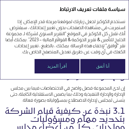
التقرير السنوي 23'
سياسة ملفات تعريف الارتباط
نستخدم الكوكيز لجعل زيارتك لموقعنا مريحة قدر الإمكان. إذا
القاعدة الثانية: التحديد
استمريت في مشاهدة الصفحات بدون تغيير إعداداتك ، سيفترض
أنك تقبل كل الكوكيز في الموقع “التقرير السنوي لشركة لـ مجموعة
السليم للمهام والمسؤوليات
الخليج للتأمين & تقرير الحوكمة & القوائم المالية – 2023”. يمكنك أيضا
نقر "أوافق" لإخفاء هذه الرسالة. يمكنك ، بالطبع ، تغيير إعدادات
الكعك في أي وقت عن طريق تعديل المتصفح الخاص بك.
3. نبذه عن التحديد السليم لمهام
أنا أتفق
أقرأ المزيد
ومسؤوليات مجلس الإدارة
والإدارة التنفيذية
إن لدى المجموعة فصل واضح في الاختصاصات فيما بين مجلس
الإدارة والإدارة التنفيذية وذلك بما يضمن الاستقلالية الكاملة، حتى
يتسنى لمجلس لإدارة الاضطلاع بمسؤولياته بصورة فعالة.
3.1 نبذة عن كيفية قيام الشركة
بتحديد مهام ومسؤوليات
وواجبات كل من أعضاء مجلس