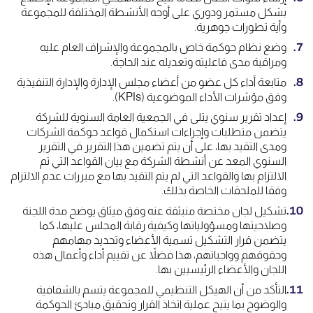
بشكل مستمر ودوري على أوجه الأنشطة المختلفة للمجموعة
وأية تطورات جوهرية.
وضع نظام حوكمة خاص بالمجموعة والإشراف العام عليه
ومراقبة مدى فاعليته وتعديله عند الحاجة.
متابعة أداء كل عضو من أعضاء مجلس الإدارة والإدارة التنفيذية
وفق مؤشرات الأداء الموضوعية (KPIs).
إعداد تقرير سنوي يتلى في الجمعية العامة السنوية للشركة
يتضمن متطلبات وإجراءات استكمال قواعد حوكمة الشركات
ومدى التقيد بها، على أن يتم تضمين هذا التقرير في التقرير
السنوي المعد عن أنشطة الشركة مع بيان القواعد التي تم
الالتزام بها والقواعد التي لم يتم التقيد بها مع مبررات عدم الالتزام
وفقا للملحقات الخاصة بذلك.
تشكيل لجان مختصة منبثقة عنه وفق ميثاق يوضح مدة اللجنة
وصلاحيتها ومسؤولياتها وكيفية رقابة المجلس عليها، كما
يتضمن قرار التشكيل تسمية الأعضاء وتحديد مهامهم
وحقوقهم وواجباتهم، هذا فضلاً عن تقييم أداء وأعمال هذه
اللجان والأعضاء الرئيسيين بها.
التأكد من أن الهيكل التنظيمي للمجموعة يتسم بالشفافية
والوضوح بما يتيح عملية اتخاذ القرار وتحقيق مبادئ الحوكمة