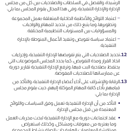
الرشيدة، والفصل في السلطات والصلاحيات بين كل من مجلس
الإدارة والإدارة التنفيذية، وفي هذا المجال يقوم المجلس بما يلي:
اعتماد اللوائح والأنظمة الداخلية المتعلقة بعمل المجموعة
وتطويرها، وما يتبع ذلك من تحديد للمهام والواجبات
والمسؤوليات بين المستويات التنظيمية المختلفة.
اعتماد سياسة تفويض وتنفيذ الأعمال المنوطة بالإدارة
التنفيذية.
تحديد الصلاحيات التي يتم تفويضها للإدارة التنفيذية، وإجراءات
اتخاذ القرار ومدة التفويض، كما يحدد المجلس الموضوعات التي
يحتفظ بصلاحية البت فيها، وترفع الإدارة التنفيذية تقارير دورية
عن ممارساتها للصلاحيات المفوضة.
الرقابة والإشراف على أداء أعضاء الإدارة التنفيذية، والتأكد من
قيامهم بأداء كافة المهام الموكلة إليهم، حيث يقوم مجلس
الإدارة بما يلي:
التأكد من أن الإدارة التنفيذية تعمل وفق السياسات واللوائح
المعتمدة من قبل مجلس الإدارة.
عقد اجتماعات دورية مع الإدارة التنفيذية لبحث مجريات العمل
وما يعتريه من معوقات ومشاكل، وكذلك استعراض
ومناقشة المعلومات الهامة ذات الصلة بنشاط المجموعة.