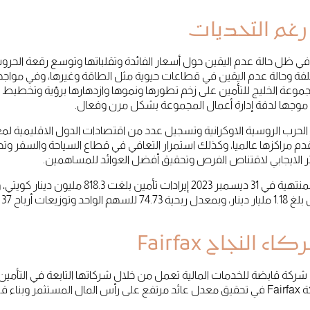
 رغم التحديات
ديات العالمية في ظل حالة عدم اليقين حول أسعار الفائدة وتقلباتها وتوسع رقعة ال
تلفة وحالة عدم اليقين في قطاعات حيوية مثل الطاقة وغيرها، وفي مواجه
 مجموعة الخليج للتأمين على زخم تطورها ونموها وازدهارها برؤية وتخط
 موجها لدفة إدارة أعمال المجموعة بشكل مرن وفعال.
رب الروسية الاوكرانية وتسجيل عدد من اقتصادات الدول الاقليمية لم
تقدم مراكزها عالميا، وكذلك استمرار التعافي في قطاع السياحة والسفر 
أثر الايجابي لاقتناص الفرص وتحقيق أفضل العوائد للمساهمين.
لنجاح Fairfax
Fairfax Financial Holdings Limite هي شركة قابضة للخدمات المالية تعمل من خلال شركاتها التاب
اهمين.