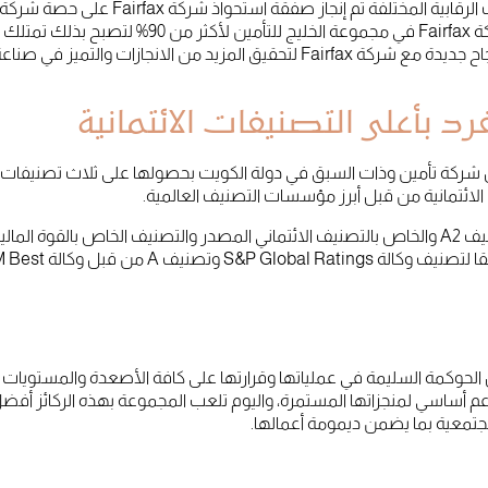
مجموعة الخليج للتأمين وبذلك ارتفعت ملكية شركة irfax
ت والتميز في صناعة التأمين في المنطقة.
رد بأعلى التصنيفات الائتمانية
ل شركة تأمين وذات السبق في دولة الكويت بحصولها على ثلاث تصنيفات ا
الائتمانية من قبل أبرز مؤسسات التصنيف العالمية.
وفقًا لوكالة Moody’s، حصلت المجموعة على تصنيف A2 والخاص بالتصنيف الائتماني المصدر والتصنيف ا
حوكمة السليمة في عملياتها وقرارتها على كافة الأصعدة والمستويات 
 أساسي لمنجزاتها المستمرة، واليوم تلعب المجموعة بهذه الركائز أفضل 
لمجتمعية بما يضمن ديمومة أعمالها.