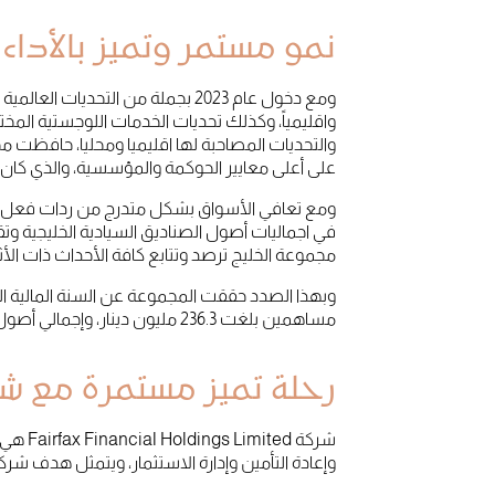
نمو مستمر وتميز بالأداء
ومع دخول عام 2023 بجملة من التح
واقليمياً، وكذلك تحديات الخدمات اللوجستية المخ
والتحديات المصاحبة لها اقليميا ومحليا، حافظت
على أعلى معايير الحوكمة والمؤسسية، والذي كان
ومع تعافي الأسواق بشكل متدرج من ردات فعل الح
في اجماليات أصول الصناديق السيادية الخليجية و
مجموعة الخليج ترصد وتتابع كافة الأحداث ذات ال
مساهمين بلغت 236.3 مليون دينار، وإجمالي أصول بلغ 1.18 مليار دينار، وبمعدل ربحية 74.73 للسهم الواحد وتوزيعات أرباح 37 فلس للسهم.
رحلة تميز مستمرة مع شركاء ا
شركة d
وإعادة التأمين وإدارة الاستثمار، ويتمثل هدف شركة Fairfax في تحقيق معدل عائد مرتفع على رأس المال المستثمر وبناء قيمة طويلة الأجل للمس