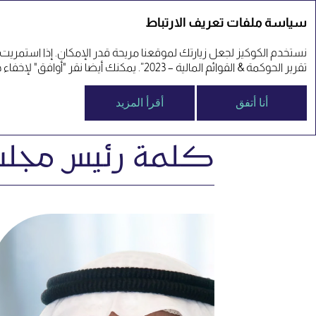
سياسة ملفات تعريف الارتباط
التقرير السنوي 23'
نستخدم الكوكيز لجعل زيارتك لموقعنا مريحة قدر الإمكان. إذا استمريت
تقرير الحوكمة & القوائم المالية – 2023”. يمكنك أيضا نقر "أوافق" لإخفاء هذه الرسالة. يمكنك ، بالطبع ، تغيير إعدادات الكعك في أي وقت عن طريق تعديل المتصفح الخاص بك.
التقارير السنوي
نبذة عن استراتيج
أنا أتفق
أقرأ المزيد
كلمة رئيس مجلس 