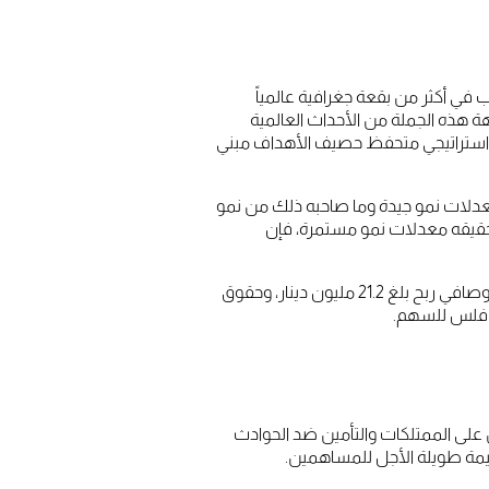
حروب في أكثر من بقعة جغرافية عالمياً
ة هذه الجملة من الأحداث العالمية
يط استراتيجي متحفظ حصيف الأهداف مبني
عدلات نمو جيدة وما صاحبه ذلك من نمو
وتحقيقه معدلات نمو مستمرة، فإن
وبهذا الصدد حققت المجموعة عن السنة المالية المنتهية في 31 ديسمبر 2023 إيرادات تأمين بلغت 818.3 مليون دينار كويتي، وصافي ربح بلغ 21.2 مليون دينار، وحقوق
عة في التأمين على الممتلكات والتأمين ضد الحوادث