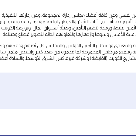
 عن نفسي وعن كافة أعضاء مجلس إدارة المجموعة، وعن إدارتها التنفيذية، 
لله ورعاه، بأســـمى آيات الشكر والعرفان لما يقدموه من دعم مستمر وتوج
لقائمين عليها، ووحدة تنظيم التأمين، وهيئة أســـواق المال، وبورصة الكو
ة للأعمال ونموها وازدهارها ولتعاونهم الدائم لتطوير قطاع وصناعة ال
لكرام ولمعيدي ووسطاء التأمين الدوليين والمحليين على ثقتهم ودعمهم وتع
نفيذية وجميع موظفي المجموعة لما قدموه من جهد كبير وإخلاص متميز س
اريع الكويت (القابضة) وشركة فيرفاكس الشرق الأوسط والسادة أعضاء 