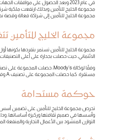
مجموعة الخليج للتأمين إلى شراكة فعالة وقصة نجاح جديدة مع شركة Fairfax لتحقيق المزيد من الانجازا
مجموعة الخليج للتأمين تتف
مجموعة الخليج للتأمين تستمر بتفردها بكونها أو
الائتماني، حيث حصلت بجدارة على أعلى التصنيفات 
مستقرة. كما حصلت المجموعة على تصنيف A وفقا لتصنيف وكالة S&P Global Ratings وتصنيف A من قبل وكالة AM Best.
حوكمة مستدامة
تحرص مجموعة الخليج للتأمين على تضمين أسس ال
وأسسها في صميم ثقافتها وركيزة أساساتها، وداعم
التوازن المنشود بين الأعمال التجارية والمنفعة ا